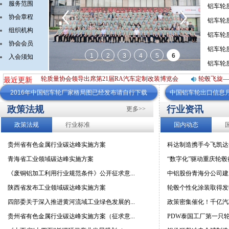
服务范围
铝车轮质
协会章程
铝车轮
组织机构
铝车轮
协会会员
铝车轮质
入会须知
铝车轮
铝车轮质量协会领导出席第21届RA汽车定制改装博览会
轮毂飞旋——南
最近
更新
2016年中国铝车轮厂家格局图已经发布请自行下载
中国铝车轮出口信息
政策法规
行业资讯
更多>>
政策法规
行业标准
国内动态
贵州省有色金属行业碳达峰实施方案
科达制造携手今飞凯达达
青海省工业领域碳达峰实施方案
“数字化”驱动重庆轮毂
《废铜铝加工利用行业规范条件》公开征求意...
中铝股份青海分公司建成
陕西省发布工业领域碳达峰实施方案
轮毂个性化涂装取得发明
四部委关于深入推进黄河流域工业绿色发展的...
政策密集催化！千亿汽车
贵州省有色金属行业碳达峰实施方案（征求意...
PDW泰国工厂第一只轮