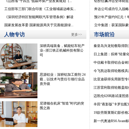
《山西省“十四五”低碳环保产业发展规划（...
铝价狂飙冲击全球制造业
工信部等三部门联合印发《工业领域碳达峰实...
奔达公司成功引入战略投
《深圳经济特区智能网联汽车管理条例》解读
预计年产值约9亿元！年产
国家发展改革委 国家能源局关于完善能源绿...
立中集团：获某国际豪华
人物专访
市场前沿
更多>>
秦皇岛兴龙轮毂取得防划
深耕高端装备，赋能铝车轮产
业--浙江铁正机械科技有限公
日上集团：拟将“轻量化
司
中信戴卡取得铝合金铸造
今飞凯达取得轮毂模具
思源铝业：深耕铝加工熔剂 24
比亚迪获得实用新型专利
载，以技术与责任引领行业品
质升级
江苏雷利取得轮毂盖组件
迈凯伦620R路试谍照
尼谱顿在机床“智造”时代的突
丰田“夜影版”卡罗拉配
围之路
19款劳斯莱斯幻影价格
新一代奥迪RS6 Avant标