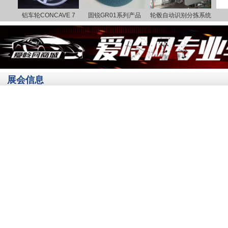
 5
铝车轮CONCAVE 7
固锐GR01系列产品
轮毂自动识别分拣系统
展会信息
2025第一届全国反重力铸造（低压、
2025（第十八届）汽车轻量化大会会
第二十届全国特种铸造及有色合金学术年
杭州政府在11月30-12月1号召开
中国国际汽车改装展览会 AIT